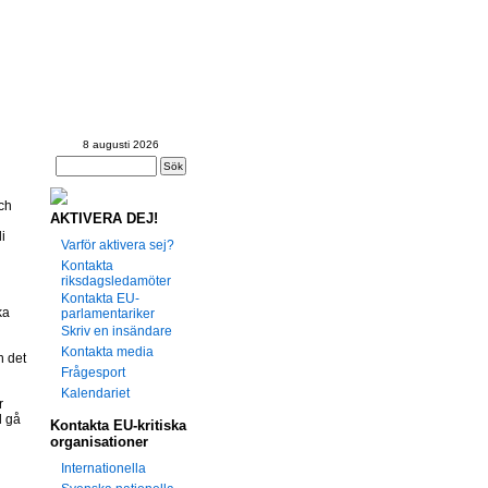
te -
r?
8 augusti 2026
ch
AKTIVERA DEJ!
i
Varför aktivera sej?
Kontakta
riksdagsledamöter
Kontakta EU-
ka
parlamentariker
Skriv en insändare
Kontakta media
n det
Frågesport
Kalendariet
r
l gå
Kontakta EU-kritiska
organisationer
Internationella