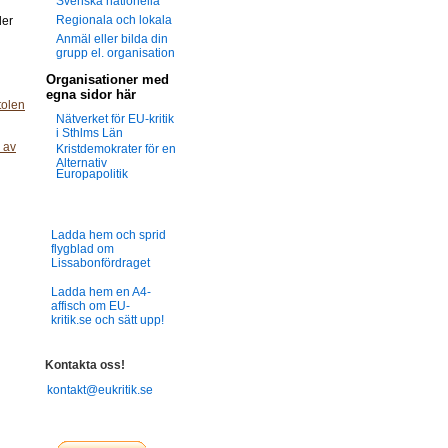
Svenska nationella
Regionala och lokala
der
Anmäl eller bilda din
grupp el. organisation
Organisationer med
egna sidor här
olen
Nätverket för EU-kritik
i Sthlms Län
 av
Kristdemokrater för en
Alternativ
Europapolitik
Ladda hem och sprid
flygblad om
Lissabonfördraget
Ladda hem en A4-
affisch om EU-
kritik.se och sätt upp!
Kontakta oss!
kontakt@eukritik.se