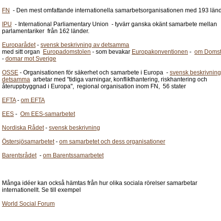
FN
- Den mest omfattande internationella samarbetsorganisationen med 193 län
IPU
- International Parliamentary Union - tyvärr ganska okänt samarbete mellan
parlamentariker från 162 länder.
Europarådet
-
svensk beskrivning av detsamma
med sitt organ
Europadomstolen
- som bevakar
Europakonventionen
-
om Domst
-
domar mot Sverige
OSSE
- Organisationen för säkerhet och samarbete i Europa -
svensk beskrivning
detsamma
arbetar med "tidiga varningar, konflikthantering, riskhantering och
återuppbyggnad i Europa", regional organisation inom FN, 56 stater
EFTA
-
om EFTA
EES
-
Om EES-samarbetet
Nordiska Rådet
-
svensk beskrivning
Östersjösamarbetet
-
om samarbetet och dess organisationer
Barentsrådet
-
om Barentssamarbete
t
Många idéer kan också hämtas från hur olika sociala rörelser samarbetar
internationellt. Se till exempel
World Social Forum