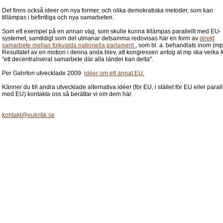
Det finns också ideer om nya former, och olika demokratiska metoder, som kan
tillämpas i befintliga och nya samarbeten.
Som ett exempel på en annan väg, som skulle kunna tillämpas parallellt med EU-
systemet, samtidigt som det utmanar detsamma redovisas här en form av
direkt
samarbete mellan folkvalda nationella parlament
, som bl. a. behandlats inom (mp
Resultatet av en motion i denna anda blev, att kongressen antog at mp ska verka f
"ett decentraliserat samarbete där alla länder kan delta".
Per Gahrton utvecklade 2009
idéer om ett annat EU.
Känner du till andra utvecklade alternativa idéer (för EU, i stället för EU eller parall
med EU) kontakta oss så berättar vi om dem här.
kontakt@eukritik.se