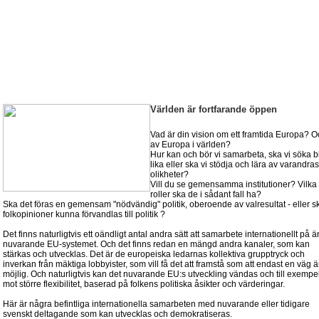
samarbe
men hu
Världen är fortfarande öppen
Vad är din vision om ett framtida Europa? O
av Europa i världen?
Hur kan och bör vi samarbeta, ska vi söka bl
lika eller ska vi stödja och lära av varandras
olikheter?
Vill du se gemensamma institutioner? Vilka
roller ska de i sådant fall ha?
Ska det föras en gemensam "nödvändig" politik, oberoende av valresultat - eller s
folkopinioner kunna förvandlas till politik ?
Det finns naturligtvis ett oändligt antal andra sätt att samarbete internationellt på ä
nuvarande EU-systemet. Och det finns redan en mängd andra kanaler, som kan
stärkas och utvecklas. Det är de europeiska ledarnas kollektiva grupptryck och
inverkan från mäktiga lobbyister, som vill få det att framstå som att endast en väg ä
möjlig. Och naturligtvis kan det nuvarande EU:s utveckling vändas och till exempe
mot större flexibilitet, baserad på folkens politiska åsikter och värderingar.
Här är några befintliga internationella samarbeten med nuvarande eller tidigare
svenskt deltagande som kan utvecklas och demokratiseras.