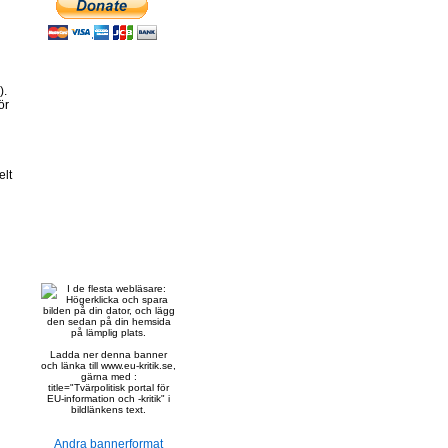
).
ör
elt
Ladda ner denna banner
och länka till www.eu-kritik.se,
gärna med :
title="Tvärpolitisk portal för
EU-information och -kritik" i
bildlänkens text.
Andra bannerformat